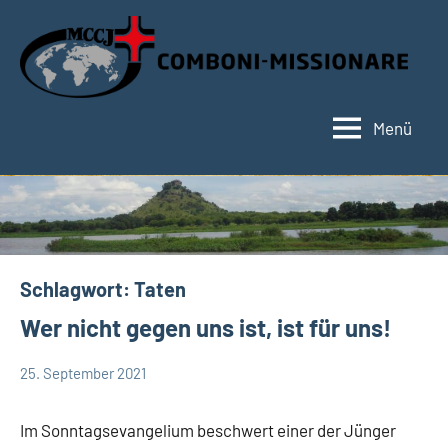
Zum
Inhalt
springen
Menü
Hauptseite
Schlagwort:
Taten
Wer nicht gegen uns ist, ist für uns!
25. September 2021
Andrea
Keine
App-
Fuchs
Kommentare
spirituelles
Im Sonntagsevangelium beschwert einer der Jünger
Startseite