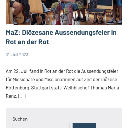
MaZ: Diözesane Aussendungsfeier in
Rot an der Rot
31. Juli 2023
Andrea
App-
Fuchs
news
Am 22. Juli fand in Rot an der Rot die Aussendungsfeier
Deutschland
für Missionare und Missionarinnen auf Zeit der Diözese
DSP
Rottenburg-Stuttgart statt. Weihbischof Thomas Maria
Renz, […]
Suchen