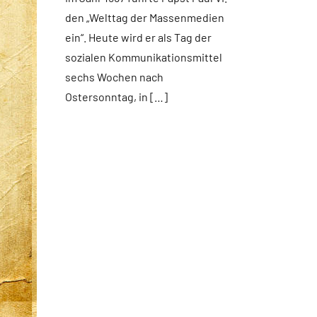
Publikationen
den „Welttag der Massenmedien
Startseite
ein“. Heute wird er als Tag der
Weltweit
sozialen Kommunikationsmittel
sechs Wochen nach
Ostersonntag, in […]