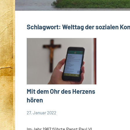
Schlagwort:
Welttag der sozialen K
Mit dem Ohr des Herzens
hören
27. Januar 2022
Andrea
Keine
App-
Fuchs
Kommentare
news
Im Jahr 1967 führte Papst Paul VI.