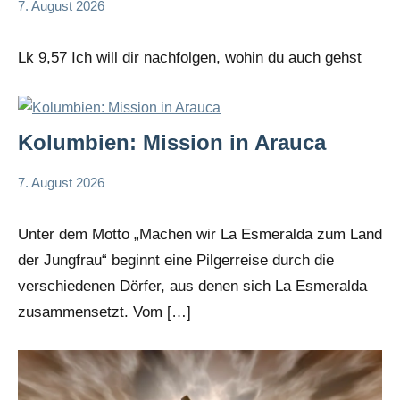
7. August 2026
Hubert
App-
Grabmann
spirituelles
Lk 9,57 Ich will dir nachfolgen, wohin du auch gehst
Kolumbien: Mission in Arauca
7. August 2026
Andrea
App-
Fuchs
news
Unter dem Motto „Machen wir La Esmeralda zum Land
der Jungfrau“ beginnt eine Pilgerreise durch die
verschiedenen Dörfer, aus denen sich La Esmeralda
zusammensetzt. Vom […]