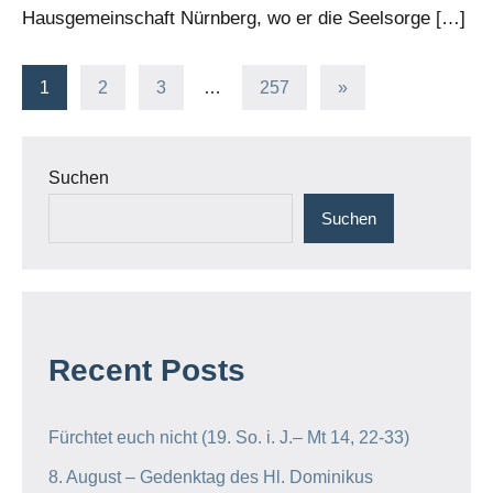
Hausgemeinschaft Nürnberg, wo er die Seelsorge […]
Seitennummerierung
Nächste
1
2
3
…
257
»
Beiträge
der
Beiträge
Suchen
Suchen
Recent Posts
Fürchtet euch nicht (19. So. i. J.– Mt 14, 22-33)
8. August – Gedenktag des Hl. Dominikus