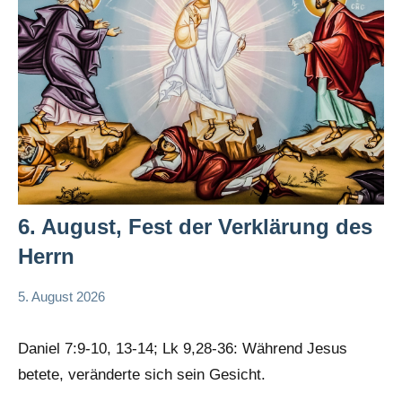
6. August, Fest der Verklärung des
Herrn
5. August 2026
Hubert
App-
Grabmann
spirituelles
Daniel 7:9-10, 13-14; Lk 9,28-36: Während Jesus
betete, veränderte sich sein Gesicht.