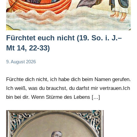
Fürchtet euch nicht (19. So. i. J.–
Mt 14, 22-33)
9. August 2026
Andrea
App-
Fuchs
news
Fürchte dich nicht, ich habe dich beim Namen gerufen.
App-
Ich weiß, was du brauchst, du darfst mir vertrauen.Ich
spirituelles
bin bei dir. Wenn Stürme des Lebens […]