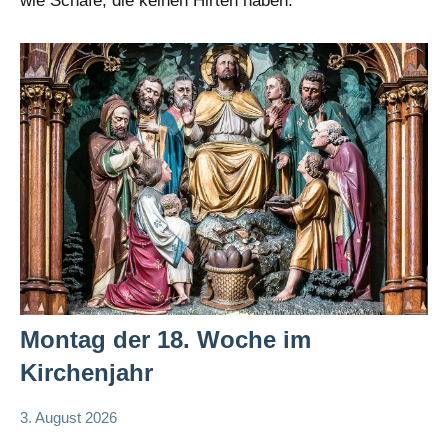
wie Schafe, die keinen Hirten haben.
Montag der 18. Woche im
Kirchenjahr
3. August 2026
Hubert
App-