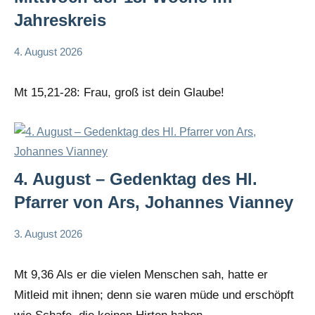
Jahreskreis
4. August 2026
Hubert
App-
Grabmann
spirituelles
Mt 15,21-28: Frau, groß ist dein Glaube!
4. August – Gedenktag des Hl.
Pfarrer von Ars, Johannes Vianney
3. August 2026
Hubert
App-
Grabmann
spirituelles
Mt 9,36 Als er die vielen Menschen sah, hatte er
Mitleid mit ihnen; denn sie waren müde und erschöpft