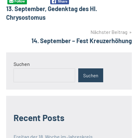
Schlagwörter
Äthiopien
13. September, Gedenktag des Hl.
Freiwillige
Chrysostomus
Katechese
Nächster Beitrag
14. September – Fest Kreuzerhöhung
Suchen
Suchen
Recent Posts
Freitag der 18. Woche im Jahreskreis