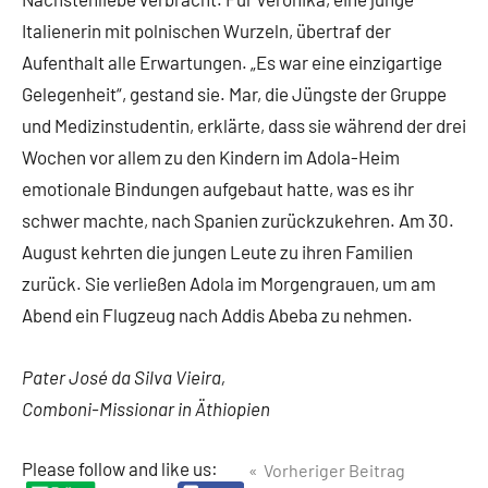
Italienerin mit polnischen Wurzeln, übertraf der
Aufenthalt alle Erwartungen. „Es war eine einzigartige
Gelegenheit“, gestand sie. Mar, die Jüngste der Gruppe
und Medizinstudentin, erklärte, dass sie während der drei
Wochen vor allem zu den Kindern im Adola-Heim
emotionale Bindungen aufgebaut hatte, was es ihr
schwer machte, nach Spanien zurückzukehren. Am 30.
August kehrten die jungen Leute zu ihren Familien
zurück. Sie verließen Adola im Morgengrauen, um am
Abend ein Flugzeug nach Addis Abeba zu nehmen.
Pater José da Silva Vieira,
Comboni-Missionar in Äthiopien
Beitragsnavigation
Please follow and like us:
Vorheriger Beitrag