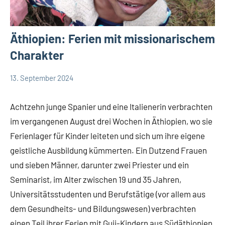
Äthiopien: Ferien mit missionarischem
Charakter
13. September 2024
Andrea
App-
Fuchs
news
Achtzehn junge Spanier und eine Italienerin verbrachten
im vergangenen August drei Wochen in Äthiopien, wo sie
Ferienlager für Kinder leiteten und sich um ihre eigene
geistliche Ausbildung kümmerten. Ein Dutzend Frauen
und sieben Männer, darunter zwei Priester und ein
Seminarist, im Alter zwischen 19 und 35 Jahren,
Universitätsstudenten und Berufstätige (vor allem aus
dem Gesundheits- und Bildungswesen) verbrachten
einen Teil ihrer Ferien mit Guji-Kindern aus Südäthiopien.