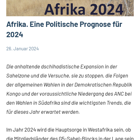
Afrika. Eine Politische Prognose für
2024
26. Januar 2024
Andrea
App-
Fuchs
news
Die anhaltende dschihadistische Expansion in der
Sahelzone und die Versuche, sie zu stoppen, die Folgen
der allgemeinen Wahlen in der Demokratischen Republik
Kongo und der voraussichtliche Niedergang des ANC bei
den Wahlen in Südafrika sind die wichtigsten Trends, die
für dieses Jahr erwartet werden.
Im Jahr 2024 wird die Hauptsorge in Westafrika sein, ob
die Mitgliedsländer des G5-Sahel-Blocks in der Lage sein