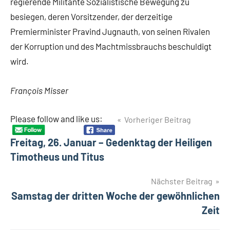
regierende Militante Sozialistische Bewegung zu
besiegen, deren Vorsitzender, der derzeitige
Premierminister Pravind Jugnauth, von seinen Rivalen
der Korruption und des Machtmissbrauchs beschuldigt
wird.
François Misser
Beitragsnavigation
Please follow and like us:
Vorheriger Beitrag
Schlagwörter
Benine
Freitag, 26. Januar – Gedenktag der Heiligen
Botswana
Timotheus und Titus
Burkina-
Faso
Nächster Beitrag
Ghana
Samstag der dritten Woche der gewöhnlichen
Guinea
Zeit
Komoren