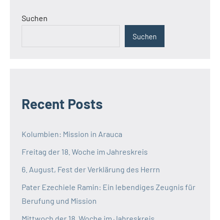
Mali
MAuretanien
Suchen
Mauritius
Suchen
Mosambik
Parlamentswahl
Regierung
Ruanda
Senegal
Recent Posts
Somaliland
Südafrika
Kolumbien: Mission in Arauca
Südsudan
Freitag der 18. Woche im Jahreskreis
Togo
6. August, Fest der Verklärung des Herrn
Tschad
Pater Ezechiele Ramin: Ein lebendiges Zeugnis für
Berufung und Mission
Mittwoch der 18. Woche im Jahreskreis