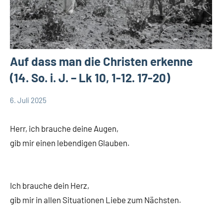
Auf dass man die Christen erkenne
(14. So. i. J. – Lk 10, 1-12. 17-20)
6. Juli 2025
Andrea
App-
Fuchs
news
Herr, ich brauche deine Augen,
App-
gib mir einen lebendigen Glauben.
spirituelles
Ich brauche dein Herz,
gib mir in allen Situationen Liebe zum Nächsten.