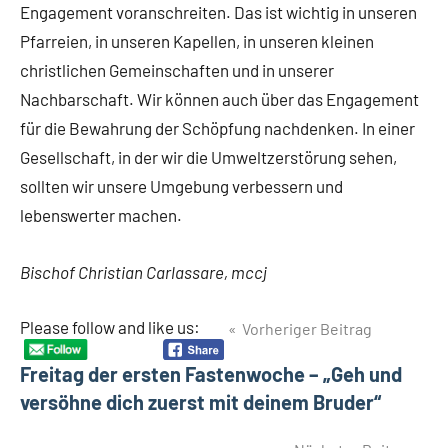
Engagement voranschreiten. Das ist wichtig in unseren
Pfarreien, in unseren Kapellen, in unseren kleinen
christlichen Gemeinschaften und in unserer
Nachbarschaft. Wir können auch über das Engagement
für die Bewahrung der Schöpfung nachdenken. In einer
Gesellschaft, in der wir die Umweltzerstörung sehen,
sollten wir unsere Umgebung verbessern und
lebenswerter machen.
Bischof Christian Carlassare, mccj
Beitragsnavigation
Please follow and like us:
Vorheriger Beitrag
Schlagwörter
Bischof
Freitag der ersten Fastenwoche – „Geh und
Christian
Carlassare
versöhne dich zuerst mit deinem Bruder“
Heilige