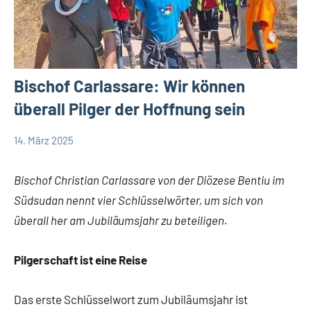
Bischof Carlassare: Wir können
überall Pilger der Hoffnung sein
14. März 2025
Andrea
App-
Fuchs
news
Bischof Christian Carlassare von der Diözese Bentiu im
Südsudan nennt vier Schlüsselwörter, um sich von
überall her am Jubiläumsjahr zu beteiligen.
Pilgerschaft ist eine Reise
Das erste Schlüsselwort zum Jubiläumsjahr ist