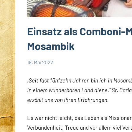
Einsatz als Comboni-M
Mosambik
19. Mai 2022
Andrea
Keine
App-
Fuchs
Kommentare
news
„Seit fast fünfzehn Jahren bin ich in Mosam
Comboni-
in einem wunderbaren Land diene.“ Sr. Carl
Missionsschwestern
erzählt uns von ihren Erfahrungen.
Startseite
Weltweit
Es war nicht leicht, das Leben als Mission
Verbundenheit, Treue und vor allem viel Vert