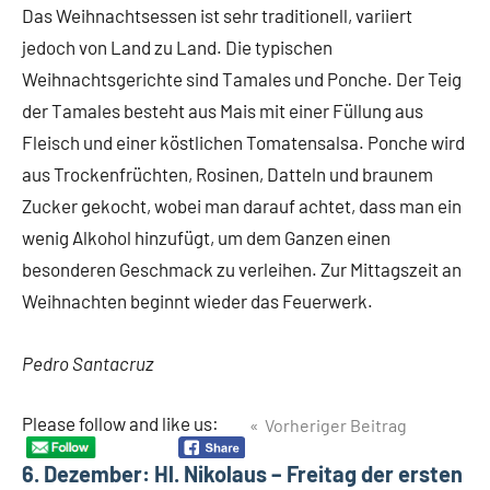
Das Weihnachtsessen ist sehr traditionell, variiert
jedoch von Land zu Land. Die typischen
Weihnachtsgerichte sind Tamales und Ponche. Der Teig
der Tamales besteht aus Mais mit einer Füllung aus
Fleisch und einer köstlichen Tomatensalsa. Ponche wird
aus Trockenfrüchten, Rosinen, Datteln und braunem
Zucker gekocht, wobei man darauf achtet, dass man ein
wenig Alkohol hinzufügt, um dem Ganzen einen
besonderen Geschmack zu verleihen. Zur Mittagszeit an
Weihnachten beginnt wieder das Feuerwerk.
Pedro Santacruz
Beitragsnavigation
Please follow and like us:
Vorheriger Beitrag
Schlagwörter
Guatemala
6. Dezember: Hl. Nikolaus – Freitag der ersten
Weihnachten