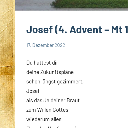
Josef (4. Advent – Mt 1
17. Dezember 2022
Andrea
App-
Fuchs
news
Du hattest dir
App-
deine Zukunftspläne
spirituelles
schon längst gezimmert,
DSP
Josef,
Startseite
als das Ja deiner Braut
Weltweit
zum Willen Gottes
wiederum alles