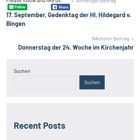
Beitragsnavigation
Please follow and like us:
Vorheriger Beitrag
Schlagwörter
Indios
17. September, Gedenktag der Hl. Hildegard v.
Österreich
Bingen
Peru
Spanien
Nächster Beitrag
Südtirol
Donnerstag der 24. Woche im Kirchenjahr
Suchen
Suchen
Recent Posts