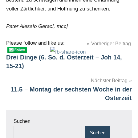
voller Zärtlichkeit und Hoffnung zu schenken.
Pater Alessio Geraci, mccj
Please follow and like us:
Beitragsnavigation
Vorheriger Beitrag
Schlagwörter
Chorrillos
Drei Dinge (6. So. d. Osterzeit – Joh 14,
Lima
15-21)
Pastoralplan
Peru
Nächster Beitrag
Schule
11.5 – Montag der sechsten Woche in der
Suppenküche
Osterzeit
Suchen
Suchen