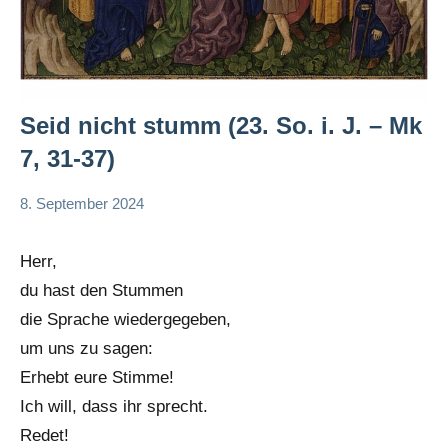
Seid nicht stumm (23. So. i. J. – Mk
7, 31-37)
8. September 2024
Andrea
App-
Fuchs
news
Herr,
App-
du hast den Stummen
spirituelles
die Sprache wiedergegeben,
um uns zu sagen:
Erhebt eure Stimme!
Ich will, dass ihr sprecht.
Redet!