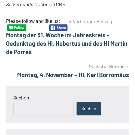
Sr. Fernanda Cristinelli CMS
Beitragsnavigation
Please follow and like us:
Vorheriger Beitrag
Schlagwörter
Analphabetismus
Montag der 31. Woche im Jahreskreis –
Ausbildung
Gedenktag des Hl. Hubertus und des Hl Martin
Frauen
de Porres
Handel
Handwerk
Nächster Beitrag
Karamoja
Montag, 4. November – Hl. Karl Borromäus
Moroto
Uganda
Suchen
Suchen