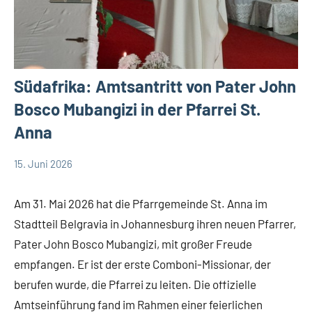
Südafrika: Amtsantritt von Pater John
Bosco Mubangizi in der Pfarrei St.
Anna
15. Juni 2026
Andrea
App-
Fuchs
news
Am 31. Mai 2026 hat die Pfarrgemeinde St. Anna im
Stadtteil Belgravia in Johannesburg ihren neuen Pfarrer,
Pater John Bosco Mubangizi, mit großer Freude
empfangen. Er ist der erste Comboni-Missionar, der
berufen wurde, die Pfarrei zu leiten. Die offizielle
Amtseinführung fand im Rahmen einer feierlichen