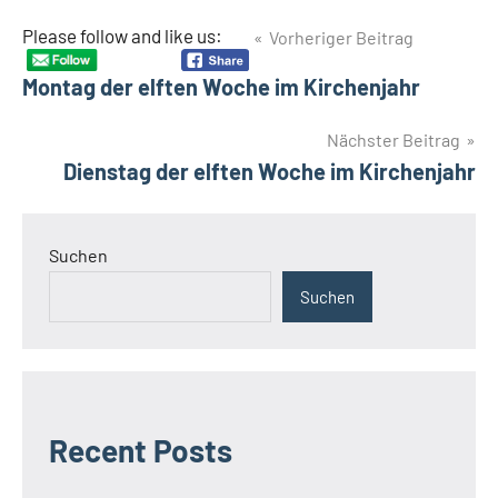
Beitragsnavigation
Please follow and like us:
Vorheriger Beitrag
Schlagwörter
Johannesburg
Montag der elften Woche im Kirchenjahr
Pater
John
Nächster Beitrag
Baptist
Dienstag der elften Woche im Kirchenjahr
Keraryo
Opargiw
Pater
Suchen
John
Bosco
Suchen
Mubangizi
St. Anna
Belgravia
Recent Posts