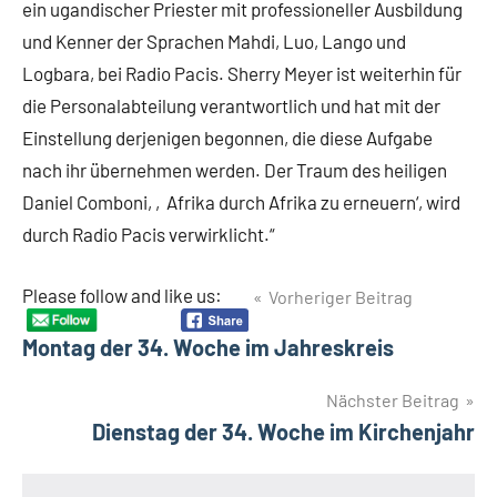
ein ugandischer Priester mit professioneller Ausbildung
und Kenner der Sprachen Mahdi, Luo, Lango und
Logbara, bei Radio Pacis. Sherry Meyer ist weiterhin für
die Personalabteilung verantwortlich und hat mit der
Einstellung derjenigen begonnen, die diese Aufgabe
nach ihr übernehmen werden. Der Traum des heiligen
Daniel Comboni, ‚Afrika durch Afrika zu erneuern‘, wird
durch Radio Pacis verwirklicht.“
Beitragsnavigation
Please follow and like us:
Vorheriger Beitrag
Schlagwörter
DR
Montag der 34. Woche im Jahreskreis
Kongo
Evangelisierung
Nächster Beitrag
Kommunikation
Dienstag der 34. Woche im Kirchenjahr
Pater
Tonino
Pasolini