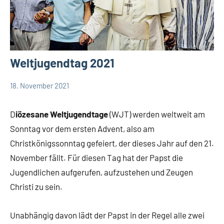
Weltjugendtag 2021
18. November 2021
Andrea
Keine
App-
Fuchs
Kommentare
news
D
iözesane Weltjugendtage
(WJT) werden weltweit am
DSP
Sonntag vor dem ersten Advent, also am
Startseite
Christkönigssonntag gefeiert, der dieses Jahr auf den 21.
Weltweit
November fällt. Für diesen Tag hat der Papst die
Jugendlichen aufgerufen, aufzustehen und Zeugen
Christi zu sein.
Unabhängig davon lädt der Papst in der Regel alle zwei