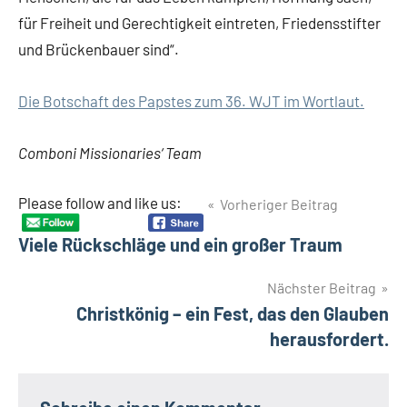
für Freiheit und Gerechtigkeit eintreten, Friedensstifter
und Brückenbauer sind“.
Die Botschaft des Papstes zum 36. WJT im Wortlaut.
Comboni Missionaries‘ Team
Beitragsnavigation
Please follow and like us:
Vorheriger Beitrag
Schlagwörter
Pilgerweg
Viele Rückschläge und ein großer Traum
Weltjugendtag
Zeugnis
Nächster Beitrag
Christkönig – ein Fest, das den Glauben
herausfordert.