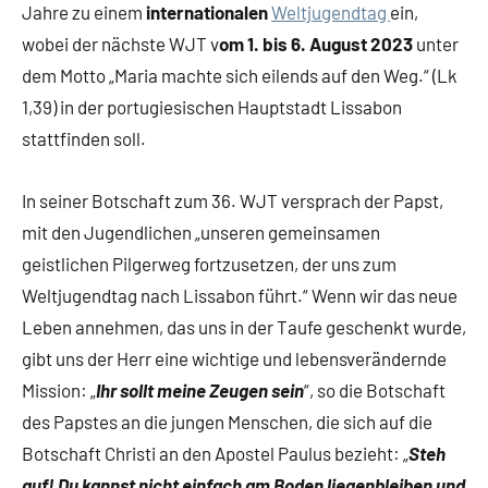
Jahre zu einem
internationalen
Weltjugendtag
ein,
wobei der nächste WJT v
om 1. bis 6. August 2023
unter
dem Motto „Maria machte sich eilends auf den Weg.“ (Lk
1,39) in der portugiesischen Hauptstadt Lissabon
stattfinden soll.
In seiner Botschaft zum 36. WJT versprach der Papst,
mit den Jugendlichen „unseren gemeinsamen
geistlichen Pilgerweg fortzusetzen, der uns zum
Weltjugendtag nach Lissabon führt.“ Wenn wir das neue
Leben annehmen, das uns in der Taufe geschenkt wurde,
gibt uns der Herr eine wichtige und lebensverändernde
Mission: „
Ihr sollt meine Zeugen sein
“, so die Botschaft
des Papstes an die jungen Menschen, die sich auf die
Botschaft Christi an den Apostel Paulus bezieht: „
Steh
auf! Du kannst nicht einfach am Boden liegenbleiben und