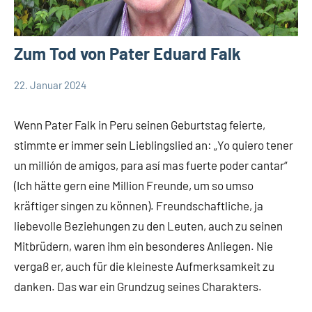
Zum Tod von Pater Eduard Falk
22. Januar 2024
Andrea
App-
Fuchs
news
Wenn Pater Falk in Peru seinen Geburtstag feierte,
stimmte er immer sein Lieblingslied an: „Yo quiero tener
un millión de amigos, para así mas fuerte poder cantar“
(Ich hätte gern eine Million Freunde, um so umso
kräftiger singen zu können). Freundschaftliche, ja
liebevolle Beziehungen zu den Leuten, auch zu seinen
Mitbrüdern, waren ihm ein besonderes Anliegen. Nie
vergaß er, auch für die kleineste Aufmerksamkeit zu
danken. Das war ein Grundzug seines Charakters.