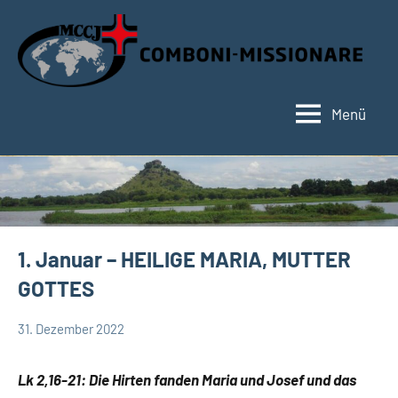
Zum
Inhalt
springen
Menü
Hauptseite
1. Januar – HEILIGE MARIA, MUTTER
GOTTES
31. Dezember 2022
Hubert
App-
Grabmann
spirituelles
Lk 2,16-21: Die Hirten fanden Maria und Josef und das