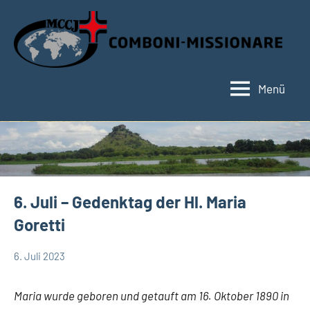
Zum
Inhalt
springen
Menü
Hauptseite
6. Juli – Gedenktag der Hl. Maria
Goretti
6. Juli 2023
Hubert
App-
Grabmann
spirituelles
Maria wurde geboren und getauft am 16. Oktober 1890 in