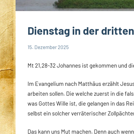
Dienstag in der dritt
15. Dezember 2025
Hubert
App-
Grabmann
spirituelles
Mt 21,28-32 Johannes ist gekommen und di
Im Evangelium nach Matthäus erzählt Jesus
arbeiten sollen. Die welche zuerst in die f
was Gottes Wille ist, die gelangen in das R
selbst ein solcher verräterischer Zollpächt
Das kann uns Mut machen. Denn auch wenn wi