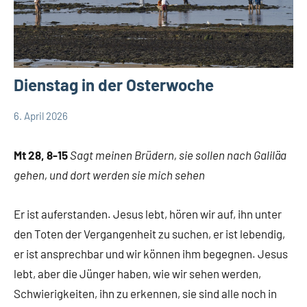
Dienstag in der Osterwoche
6. April 2026
Hubert
App-
Grabmann
spirituelles
Mt 28, 8-15
Sagt meinen Brüdern, sie sollen nach Galiläa
gehen, und dort werden sie mich sehen
Er ist auferstanden. Jesus lebt, hören wir auf, ihn unter
den Toten der Vergangenheit zu suchen, er ist lebendig,
er ist ansprechbar und wir können ihm begegnen. Jesus
lebt, aber die Jünger haben, wie wir sehen werden,
Schwierigkeiten, ihn zu erkennen, sie sind alle noch in