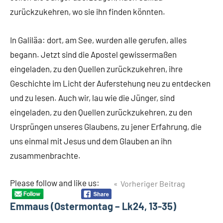
zurückzukehren, wo sie ihn finden könnten.
In Galiläa: dort, am See, wurden alle gerufen, alles
begann. Jetzt sind die Apostel gewissermaßen
eingeladen, zu den Quellen zurückzukehren, ihre
Geschichte im Licht der Auferstehung neu zu entdecken
und zu lesen. Auch wir, lau wie die Jünger, sind
eingeladen, zu den Quellen zurückzukehren, zu den
Ursprüngen unseres Glaubens, zu jener Erfahrung, die
uns einmal mit Jesus und dem Glauben an ihn
zusammenbrachte.
Beitragsnavigation
Please follow and like us:
Vorheriger Beitrag
Emmaus (Ostermontag – Lk24, 13-35)