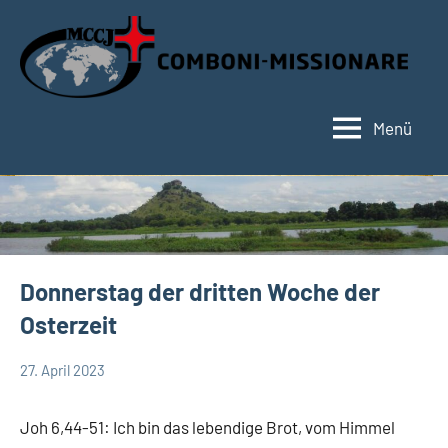
Zum
Inhalt
springen
Menü
Hauptseite
Donnerstag der dritten Woche der
Osterzeit
27. April 2023
Hubert
App-
Grabmann
spirituelles
Joh 6,44-51: Ich bin das lebendige Brot, vom Himmel