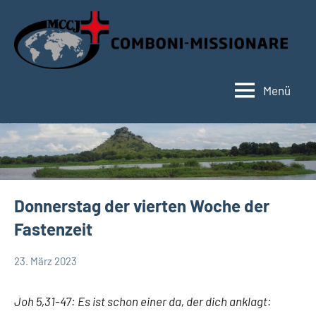
Zum
Inhalt
springen
Menü
Hauptseite
Donnerstag der vierten Woche der
Fastenzeit
23. März 2023
Hubert
App-
Grabmann
spirituelles
Joh 5,31-47: Es ist schon einer da, der dich anklagt: