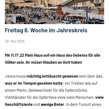
Freitag 8. Woche im Jahreskreis
28. Mai 2026
Hubert
App-
Grabmann
spirituelles
Mk 11,17 .22 Mein Haus soll ein Haus des Gebetes für alle
Völker sein. Ihr müsst Glauben an Gott haben
Jesus muss
mächtig enttäuscht gewesen
sein über das,
was er im Tempel gesehen hatte
: ein Treiben wie auf
einem Markt, Geldwechsler für die Opferstöcke,
Viehhändler für die Opfertiere viele viele Menschen,
viele
Geschäftsleute
und
wenige Beter
. In dem Tumult eines