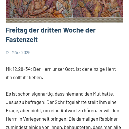
Freitag der dritten Woche der
Fastenzeit
12. März 2026
Hubert
App-
Grabmann
spirituelles
Mk 12,28-34: Der Herr, unser Gott, ist der einzige Herr;
ihn sollt ihr lieben.
Es ist schon eigenartig, dass niemand den Mut hatte,
Jesus zu befragen! Der Schriftgelehrte stellt ihm eine
Frage, aber nicht, um eine Antwort zu hören: er will den
Herrn in Verlegenheit bringen! Die damaligen Rabbiner,
zumindest einige von ihnen, behaupteten, dass man alle