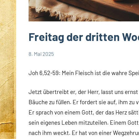
Freitag der dritten Wo
8. Mai 2025
Hubert
App-
Grabmann
spirituelles
Joh 6,52-59: Mein Fleisch ist die wahre Spe
Jetzt übertreibt er, der Herr, lasst uns erns
Bäuche zu füllen. Er fordert sie auf, ihm zu
Er sprach von einem Gott, der das Herz sät
sein eigenes Leben mitzuteilen. Einem Gott, d
nach ihm weckt. Er hat von einer Wegzehrun