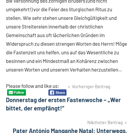
die Versöhnung des zornigen Bruders (und nicht
umgekehrt!) vor die Feier des liturgischen Ritus zu
stellen. Wie sehr stehen unsere Gleichgültigkeit und
unsere Streitereien innerhalb der christlichen
Gemeinschaft aus oft lächerlichen Gründen im
Widerspruch zu diesen strengen Worten des Herrn! Möge
die Fastenzeit uns helfen, uns auf das Wesentliche zu
besinnen und ein Mindestmaß an Kohärenz zwischen
unseren Worten und unserem Verhalten herzustellen…
Beitragsnavigation
Please follow and like us:
Vorheriger Beitrag
Donnerstag der ersten Fastenwoche – „Wer
bittet, der empfängt!“
Nächster Beitrag
Pater António Manganhe Natal: Unterwegs,