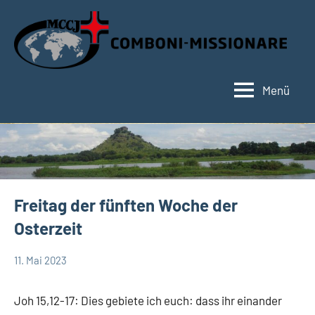
Zum
Inhalt
springen
Menü
Hauptseite
Freitag der fünften Woche der
Osterzeit
11. Mai 2023
Hubert
App-
Grabmann
spirituelles
Joh 15,12-17: Dies gebiete ich euch: dass ihr einander