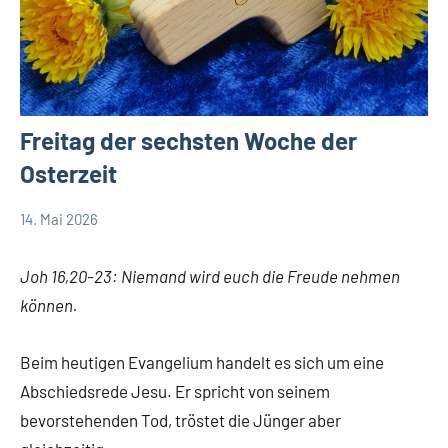
Freitag der sechsten Woche der
Osterzeit
14. Mai 2026
Hubert
App-
Grabmann
spirituelles
Joh 16,20-23: Niemand wird euch die Freude nehmen
können.
Beim heutigen Evangelium handelt es sich um eine
Abschiedsrede Jesu. Er spricht von seinem
bevorstehenden Tod, tröstet die Jünger aber