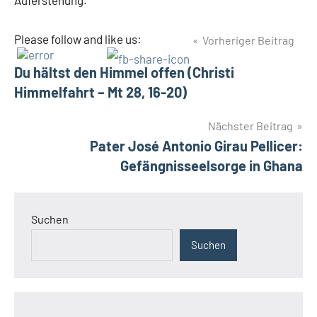
Auferstehung.
Beitragsnavigation
Please follow and like us:
Vorheriger Beitrag
Du hältst den Himmel offen (Christi
Himmelfahrt – Mt 28, 16-20)
Nächster Beitrag
Pater José Antonio Girau Pellicer:
Gefängnisseelsorge in Ghana
Suchen
Suchen