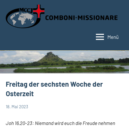
Zum
Inhalt
springen
Menü
Hauptseite
Freitag der sechsten Woche der
Osterzeit
18. Mai 2023
Hubert
App-
Grabmann
spirituelles
Joh 16,20-23: Niemand wird euch die Freude nehmen