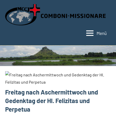
Zum
Inhalt
springen
Menü
Hauptseite
Freitag nach Aschermittwoch und
Gedenktag der Hl. Felizitas und
Perpetua