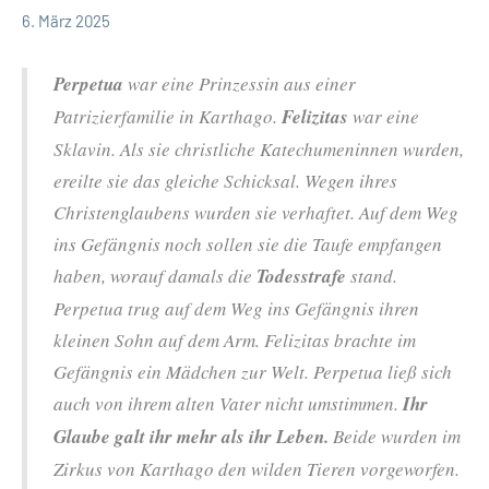
6. März 2025
Hubert
App-
Grabmann
spirituelles
Per
petua
war eine Prinzessin aus einer
Patrizierfamilie in Karthago.
Felizitas
war eine
Sklavin. Als sie christliche Katechumeninnen wurden,
ereilte sie das gleiche Schicksal. Wegen ihres
Christenglaubens wurden sie verhaftet. Auf dem Weg
ins Gefängnis noch sollen sie die Taufe empfangen
haben, worauf damals die
Todesstrafe
stand.
Perpetua trug auf dem Weg ins Gefängnis ihren
kleinen Sohn auf dem Arm. Felizitas brachte im
Gefängnis ein Mädchen zur Welt. Perpetua ließ sich
auch von ihrem alten Vater nicht umstimmen.
Ihr
Glaube galt ihr mehr als ihr Leben.
Beide wurden im
Zirkus von Karthago den wilden Tieren vorgeworfen.