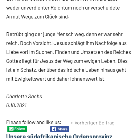
weder unverdienter Reichtum noch unverschuldete
Armut Wege zum Glück sind.
Betrübt ging der junge Mensch weg, denn er war sehr
reich. Doch Vorsicht! Jesus schlägt ihm Nachfolge aus
Liebe vor! Im Suchen, Finden und Umsetzen des Reiches
Gottes liegt für Jesus der Weg zum ewigen Leben. Dies
ist ein Schatz, der über das irdische Leben hinaus geht
mit Ewigkeitswert und daher lohnenswert ist.
Charlotte Sachs
6.10.2021
Beitragsnavigation
Please follow and like us:
Vorheriger Beitrag
Unsere südafrikanische Ordensprovinz