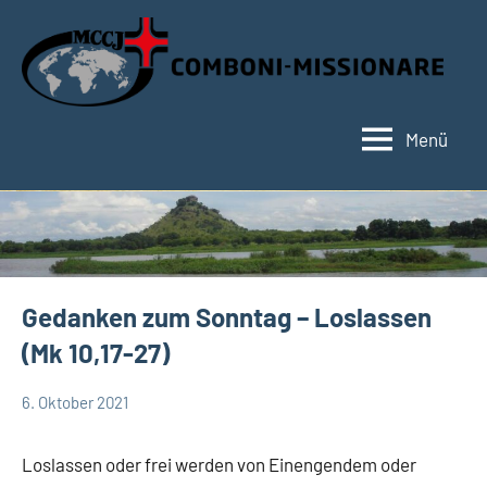
Zum
Inhalt
springen
Menü
Hauptseite
Gedanken zum Sonntag – Loslassen
(Mk 10,17-27)
6. Oktober 2021
Hubert
Keine
App-
Grabmann
Kommentare
spirituelles
Loslassen oder frei werden von Einengendem oder