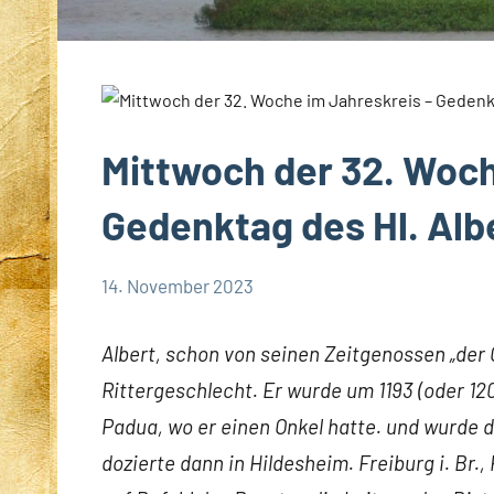
Mittwoch der 32. Woch
Gedenktag des Hl. Alb
14. November 2023
Hubert
App-
Grabmann
spirituelles
Albert, schon von seinen Zeitgenossen „de
Rittergeschlecht. Er wurde um 1193 (oder 12
Padua, wo er einen Onkel hatte. und wurde 
dozierte dann in Hildesheim. Freiburg i. Br