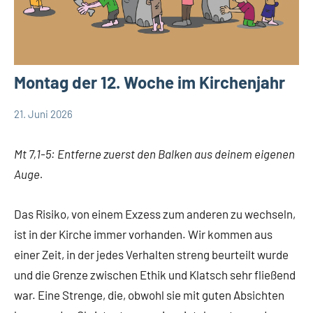
Montag der 12. Woche im Kirchenjahr
21. Juni 2026
Hubert
App-
Grabmann
spirituelles
Mt 7,1-5: Entferne zuerst den Balken aus deinem eigenen
Auge.
Das Risiko, von einem Exzess zum anderen zu wechseln,
ist in der Kirche immer vorhanden. Wir kommen aus
einer Zeit, in der jedes Verhalten streng beurteilt wurde
und die Grenze zwischen Ethik und Klatsch sehr fließend
war. Eine Strenge, die, obwohl sie mit guten Absichten