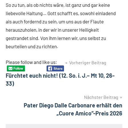
So zu tun, als ob nichts wäre, ist ganz und gar keine
liebevolle Haltung… Gott schafft es, sowohl einladend
als auch fordernd zu sein, um uns aus der Flaute
herauszuholen, in der wir in unserer Heiligkeit
gestrandet sind. Von ihm lernen wir, uns selbst zu
beurteilen und zu richten.
Beitragsnavigation
Please follow and like us:
Vorheriger Beitrag
Fürchtet euch nicht! (12. So. i. J.– Mt 10, 26-
33)
Nächster Beitrag
Pater Diego Dalle Carbonare erhält den
„Cuore Amico“-Preis 2026