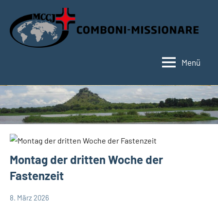
Zum
Inhalt
springen
Menü
Hauptseite
Montag der dritten Woche der
Fastenzeit
8. März 2026
Hubert
App-
Grabmann
spirituelles