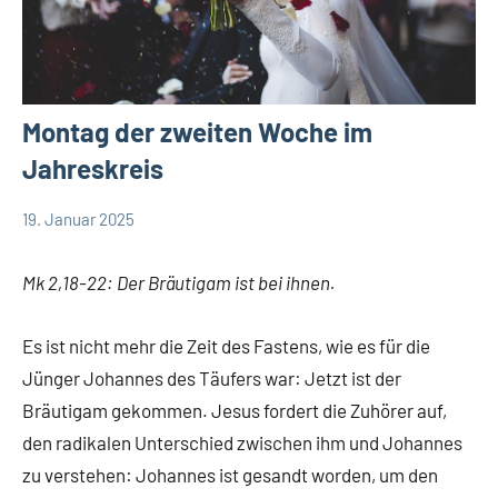
Montag der zweiten Woche im
Jahreskreis
19. Januar 2025
Hubert
App-
Grabmann
spirituelles
Mk 2,18-22: Der Bräutigam ist bei ihnen.
Es ist nicht mehr die Zeit des Fastens, wie es für die
Jünger Johannes des Täufers war: Jetzt ist der
Bräutigam gekommen. Jesus fordert die Zuhörer auf,
den radikalen Unterschied zwischen ihm und Johannes
zu verstehen: Johannes ist gesandt worden, um den