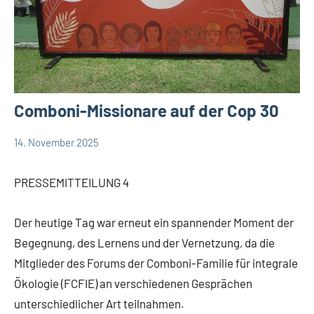
Comboni-Missionare auf der Cop 30
14. November 2025
Hubert
App-
Grabmann
Weisheit
PRESSEMITTEILUNG 4
Der heutige Tag war erneut ein spannender Moment der
Begegnung, des Lernens und der Vernetzung, da die
Mitglieder des Forums der Comboni-Familie für integrale
Ökologie (FCFIE) an verschiedenen Gesprächen
unterschiedlicher Art teilnahmen.