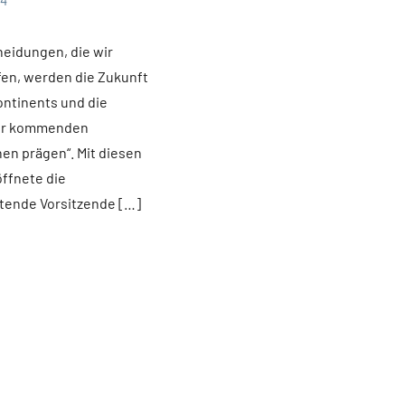
24
heidungen, die wir
fen, werden die Zukunft
ntinents und die
er kommenden
en prägen“. Mit diesen
ffnete die
etende Vorsitzende […]