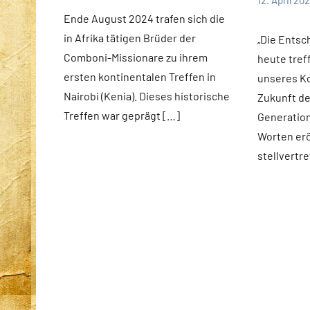
12. April 20
Fuchs
news
Andrea
App-
Ende August 2024 trafen sich die
Fuchs
news
in Afrika tätigen Brüder der
„Die Entsc
Comboni-Missionare zu ihrem
heute tref
ersten kontinentalen Treffen in
unseres Ko
Nairobi (Kenia). Dieses historische
Zukunft d
Treffen war geprägt […]
Generation
Worten erö
stellvertr