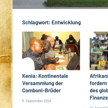
Schlagwort:
Entwicklung
Kenia: Kontinentale
Afrikan
Versammlung der
fordern
Comboni-Brüder
des glo
Finanz
6. September 2024
Andrea
App-