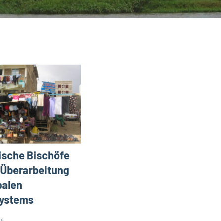
ische Bischöfe
 Überarbeitung
balen
systems