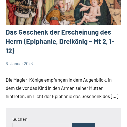
Das Geschenk der Erscheinung des
Herrn (Epiphanie, Dreikönig – Mt 2, 1-
12)
6. Januar 2023
Andrea
App-
Fuchs
news
Die Magier-Könige empfangen in dem Augenblick, in
App-
dem sie vor das Kind in den Armen seiner Mutter
spirituelles
hintreten, im Licht der Epiphanie das Geschenk des […]
DSP
Startseite
Weltweit
Suchen