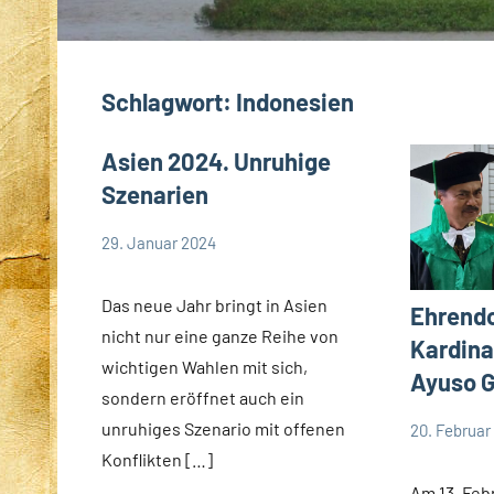
Schlagwort:
Indonesien
Asien 2024. Unruhige
Szenarien
29. Januar 2024
Andrea
App-
Fuchs
news
Das neue Jahr bringt in Asien
Ehrendo
nicht nur eine ganze Reihe von
Kardina
wichtigen Wahlen mit sich,
Ayuso G
sondern eröffnet auch ein
unruhiges Szenario mit offenen
20. Februar
Andrea
App-
Konflikten […]
Fuchs
news
Am 13. Febr