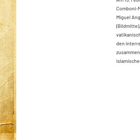
Startseite
Comboni-Mi
Weltweit
Miguel Ang
(Bildmitte)
vatikanisc
den interre
zusammen 
islamische