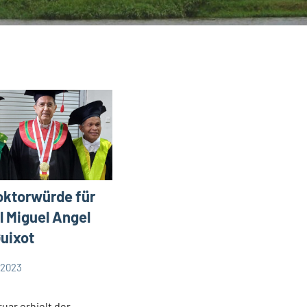
ktorwürde für
l Miguel Angel
uixot
 2023
uar erhielt der