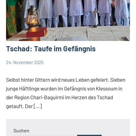
Tschad: Taufe im Gefängnis
24. November 2025
Andrea
App-
Fuchs
news
Selbst hinter Gittern wird neues Leben gefeiert. Sieben
junge Häftlinge wurden im Gefängnis von Klessoum in
der Region Chari-Baguirmi im Herzen des Tschad
getauft. Der […]
Suchen