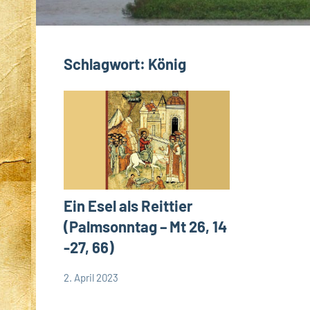
Schlagwort:
König
Ein Esel als Reittier
(Palmsonntag – Mt 26, 14
-27, 66)
2. April 2023
Andrea
App-
Fuchs
news