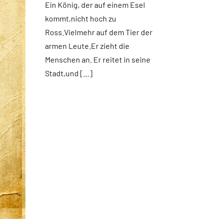
Ein König, der auf einem Esel
App-
kommt,nicht hoch zu
spirituelles
Ross.Vielmehr auf dem Tier der
Startseite
armen Leute.Er zieht die
Weltweit
Menschen an. Er reitet in seine
Stadt,und […]