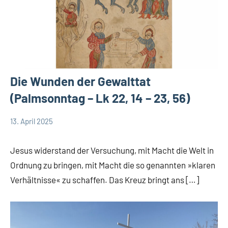
Die Wunden der Gewalttat
(Palmsonntag – Lk 22, 14 – 23, 56)
13. April 2025
Andrea
App-
Fuchs
news
Jesus widerstand der Versuchung, mit Macht die Welt in
App-
Ordnung zu bringen, mit Macht die so genannten »klaren
spirituelles
Verhältnisse« zu schaffen. Das Kreuz bringt ans […]