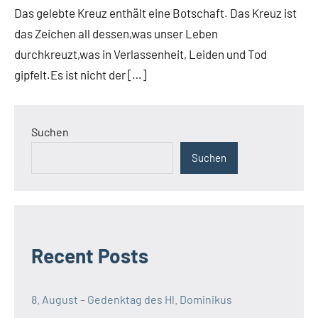
news
Das gelebte Kreuz enthält eine Botschaft. Das Kreuz ist
App-
das Zeichen all dessen,was unser Leben
spirituelles
durchkreuzt,was in Verlassenheit, Leiden und Tod
DSP
gipfelt.Es ist nicht der […]
Startseite
Weltweit
Suchen
Suchen
Recent Posts
8. August – Gedenktag des Hl. Dominikus