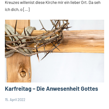
Kreuzes willenist diese Kirche mir ein lieber Ort. Da seh
Startseite
ich dich, o […]
Weltweit
Karfreitag – Die Anwesenheit Gottes
15. April 2022
Andrea
Keine
App-
Fuchs
Kommentare