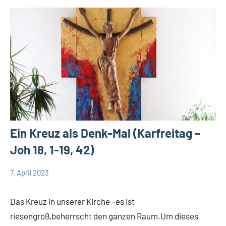
Ein Kreuz als Denk-Mal (Karfreitag –
Joh 18, 1-19, 42)
7. April 2023
Andrea
App-
Fuchs
news
Das Kreuz in unserer Kirche –es ist
App-
riesengroß,beherrscht den ganzen Raum.Um dieses
spirituelles