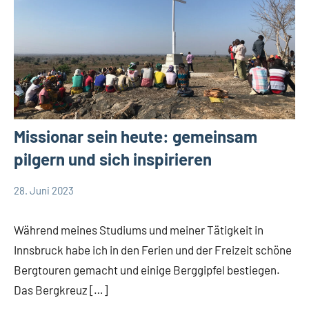
Missionar sein heute: gemeinsam
pilgern und sich inspirieren
28. Juni 2023
Andrea
App-
Fuchs
news
Während meines Studiums und meiner Tätigkeit in
DSP
Innsbruck habe ich in den Ferien und der Freizeit schöne
Startseite
Bergtouren gemacht und einige Berggipfel bestiegen.
Weltweit
Das Bergkreuz […]