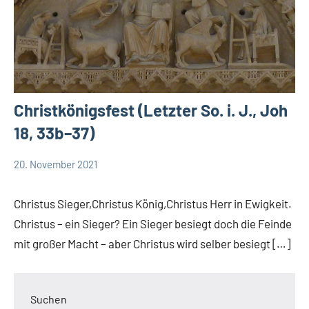
Christkönigsfest (Letzter So. i. J., Joh
18, 33b–37)
20. November 2021
Andrea
Keine
App-
Fuchs
Kommentare
spirituelles
Christus Sieger,Christus König,Christus Herr in Ewigkeit.
DSP
Christus – ein Sieger? Ein Sieger besiegt doch die Feinde
Startseite
mit großer Macht – aber Christus wird selber besiegt […]
Weltweit
Suchen