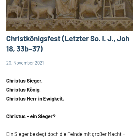
Christkönigsfest (Letzter So. i. J., Joh
18, 33b–37)
20. November 2021
Andrea
Keine
App-
Fuchs
Kommentare
spirituelles
Christus Sieger,
DSP
Christus König,
Startseite
Christus Herr in Ewigkeit.
Weltweit
Christus – ein Sieger?
Ein Sieger besiegt doch die Feinde mit großer Macht –