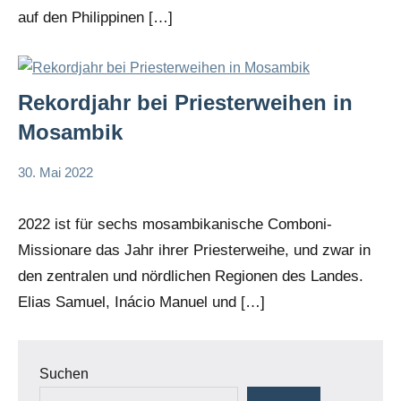
auf den Philippinen […]
Rekordjahr bei Priesterweihen in
Mosambik
30. Mai 2022
Andrea
Keine
App-
Fuchs
Kommentare
news
2022 ist für sechs mosambikanische Comboni-
Startseite
Missionare das Jahr ihrer Priesterweihe, und zwar in
Weltweit
den zentralen und nördlichen Regionen des Landes.
Elias Samuel, Inácio Manuel und […]
Suchen