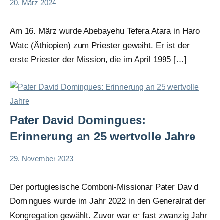
20. März 2024
Andrea
App-
Fuchs
news
Am 16. März wurde Abebayehu Tefera Atara in Haro
Wato (Äthiopien) zum Priester geweiht. Er ist der
erste Priester der Mission, die im April 1995 […]
Pater David Domingues:
Erinnerung an 25 wertvolle Jahre
29. November 2023
Andrea
App-
Fuchs
news
Der portugiesische Comboni-Missionar Pater David
Domingues wurde im Jahr 2022 in den Generalrat der
Kongregation gewählt. Zuvor war er fast zwanzig Jahr