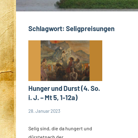
Schlagwort:
Seligpreisungen
Hunger und Durst (4. So.
i. J. – Mt 5, 1-12a)
28. Januar 2023
Andrea
App-
Fuchs
news
Selig sind, die da hungert und
App-
dürstetnach der