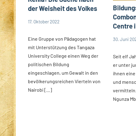
Bildung
der Weisheit des Volkes
Comboni
17. Oktober 2022
Centre 
Andrea
App-
Fuchs
news
Eine Gruppe von Pädagogen hat
30. Juni 20
Andrea
Keine
Startseite
App-
mit Unterstützung des Tangaza
Fuchs
Kommentar
news
Weltweit
University College einen Weg der
Seit elf Ja
Startseite
politischen Bildung
er unter 
Weltweit
eingeschlagen, um Gewalt in den
ihnen eine
bevölkerungsreichen Vierteln von
und mensch
Nairobi […]
vermitteln
Ngunza Mb