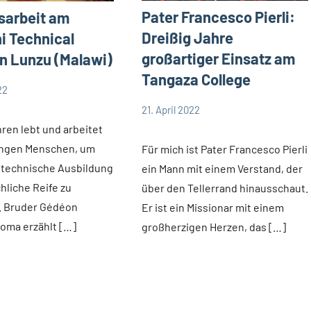
Pater Francesco Pierli:
sarbeit am
Dreißig Jahre
 Technical
großartiger Einsatz am
in Lunzu (Malawi)
Tangaza College
22
21. April 2022
e
Andrea
Keine
App-
hren lebt und arbeitet
Fuchs
Kommentare
news
jungen Menschen, um
Für mich ist Pater Francesco Pierli
Startseite
 technische Ausbildung
ein Mann mit einem Verstand, der
Weltweit
liche Reife zu
über den Tellerrand hinausschaut.
. Bruder Gédéon
Er ist ein Missionar mit einem
oma erzählt […]
großherzigen Herzen, das […]