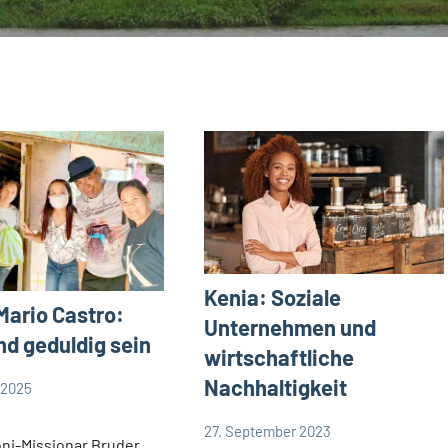
Kenia: Soziale
Mario Castro:
Unternehmen und
nd geduldig sein
wirtschaftliche
Nachhaltigkeit
 2025
27. September 2023
Andrea
ni-Missionar Bruder
App-