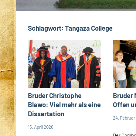
Schlagwort:
Tangaza College
Bruder 
Bruder Christophe
Offen u
Blawo: Viel mehr als eine
Dissertation
24. Februar
Andrea
App-
15. April 2026
Fuchs
news
Andrea
App-
Der Combo