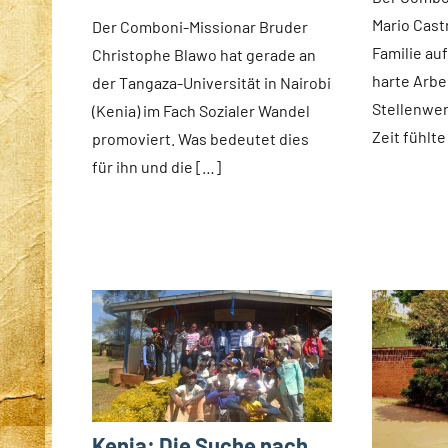
Fuchs
news
Mario Cast
Der Comboni-Missionar Bruder
Familie auf
Christophe Blawo hat gerade an
harte Arbe
der Tangaza-Universität in Nairobi
Stellenwer
(Kenia) im Fach Sozialer Wandel
Zeit fühlte
promoviert. Was bedeutet dies
für ihn und die […]
Kenia: Die Suche nach